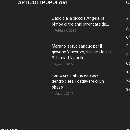
ARTICOLI POPOLARI
C
L’addio alla piccola Angela, la
Po
bimba di tre anni stroncata da...
At
4 Febbraio 2016
C
Pr
Marano, serve sangue per il
giovane Vincenzo, ricoverato alla
P
Schiana. L’appello...
C
1 Agosto 2016
It
Forno crematorio esplode:
Na
dentro c’era il cadavere di un
obeso
Sa
1 Maggio 2017