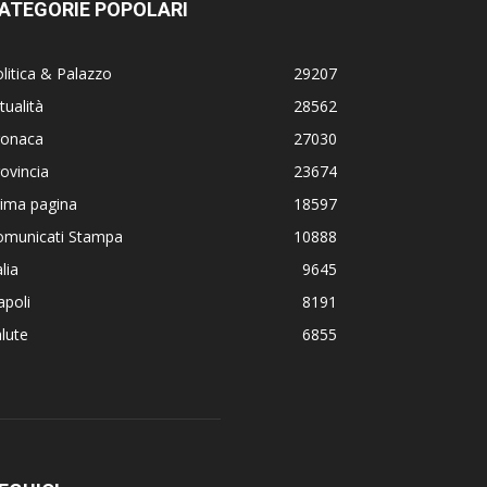
ATEGORIE POPOLARI
litica & Palazzo
29207
tualità
28562
ronaca
27030
ovincia
23674
rima pagina
18597
omunicati Stampa
10888
alia
9645
poli
8191
lute
6855