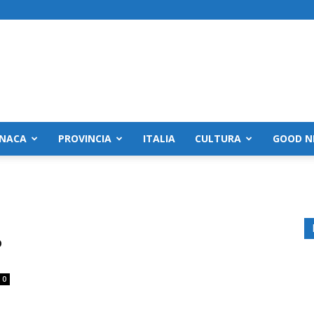
NACA
PROVINCIA
ITALIA
CULTURA
GOOD N
o
0