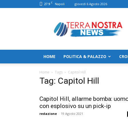
C
27.9
giovedì 6 Agosto 2026
Napoli
TerranostraNews
HOME
POLITICA & PALAZZO
CRO
Home
Tags
Capitol Hill
Tag: Capitol Hill
Capitol Hill, allarme bomba: uom
con esplosivo su un pick-ip
redazione
-
19 Agosto 2021