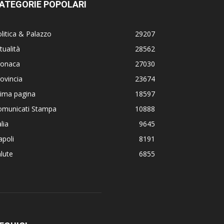
ATEGORIE POPOLARI
litica & Palazzo
29207
tualità
28562
ronaca
27030
ovincia
23674
rima pagina
18597
omunicati Stampa
10888
alia
9645
poli
8191
lute
6855