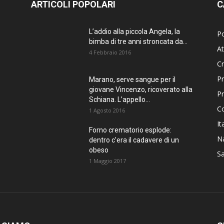
ARTICOLI POPOLARI
C
L’addio alla piccola Angela, la
Po
bimba di tre anni stroncata da...
At
4 Febbraio 2016
C
Pr
Marano, serve sangue per il
giovane Vincenzo, ricoverato alla
P
Schiana. L’appello...
C
1 Agosto 2016
It
Forno crematorio esplode:
Na
dentro c’era il cadavere di un
obeso
Sa
1 Maggio 2017