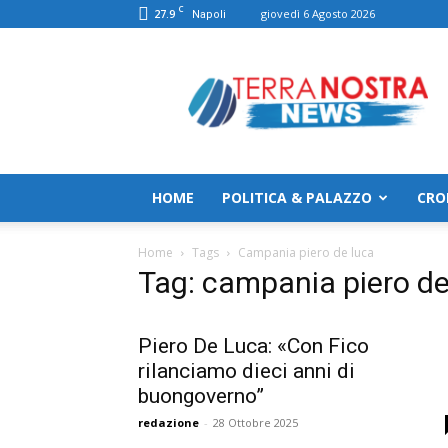
C
27.9
giovedì 6 Agosto 2026
Napoli
TerranostraNews
HOME
POLITICA & PALAZZO
CRO
Home
Tags
Campania piero de luca
Tag: campania piero de
Piero De Luca: «Con Fico
rilanciamo dieci anni di
buongoverno”
redazione
-
28 Ottobre 2025