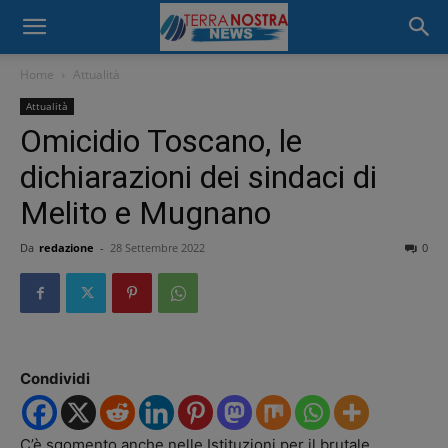
Home
Attualità
Attualità
Omicidio Toscano, le
dichiarazioni dei sindaci di
Melito e Mugnano
Da
redazione
-
28 Settembre 2022
0
Condividi
C’è sgomento anche nelle Istituzioni per il brutale